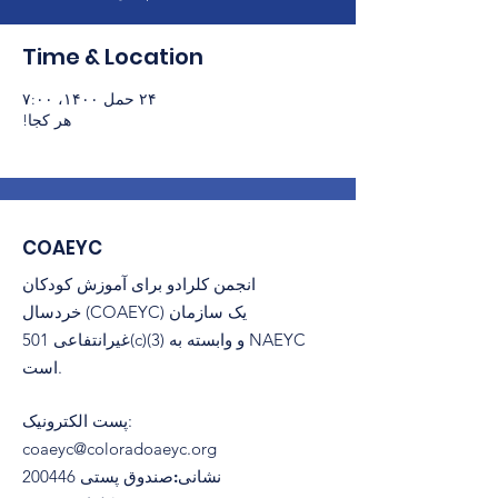
Time & Location
۲۴ حمل ۱۴۰۰، ۷:۰۰
هر کجا!
COAEYC
انجمن کلرادو برای آموزش کودکان
خردسال (COAEYC) یک سازمان
غیرانتفاعی 501(c)(3) و وابسته به NAEYC
است.
:
پست الکترونیک
coaeyc@coloradoaeyc.org
نشانی:
​صندوق پستی 200446