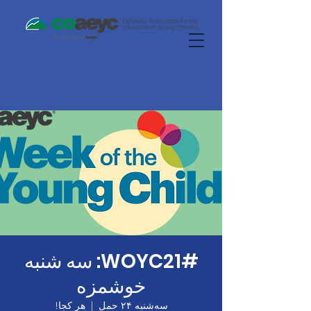
#WOYC21: سه شنبه
خوشمزه
سه‌شنبه ۲۴ حمل
  |  
هر کجا!