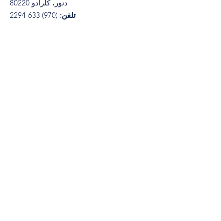
دنور، کلرادو 80220
تلفن:
(970) 633-2294
© 2021 توسط انجمن کلرادو برای آموزش
Wix.com
کودکان خردسال. با افتخار ایجاد شده با