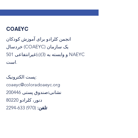
COAEYC
انجمن کلرادو برای آموزش کودکان
خردسال (COAEYC) یک سازمان
غیرانتفاعی 501(c)(3) و وابسته به NAEYC
است.
:
پست الکترونیک
coaeyc@coloradoaeyc.org
نشانی:
​صندوق پستی 200446
دنور، کلرادو 80220
تلفن:
(970) 633-2294