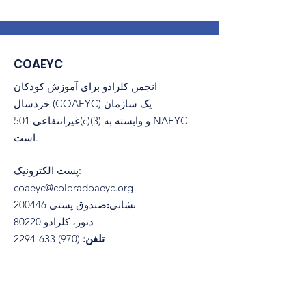
COAEYC
انجمن کلرادو برای آموزش کودکان
خردسال (COAEYC) یک سازمان
غیرانتفاعی 501(c)(3) و وابسته به NAEYC
است.
:
پست الکترونیک
coaeyc@coloradoaeyc.org
نشانی:
​صندوق پستی 200446
دنور، کلرادو 80220
تلفن:
(970) 633-2294