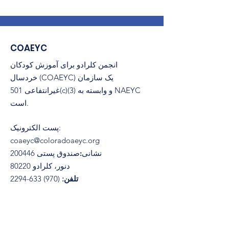
COAEYC
انجمن کلرادو برای آموزش کودکان
خردسال (COAEYC) یک سازمان
غیرانتفاعی 501(c)(3) و وابسته به NAEYC
است.
:
پست الکترونیک
coaeyc@coloradoaeyc.org
نشانی:
​صندوق پستی 200446
دنور، کلرادو 80220
تلفن:
(970) 633-2294