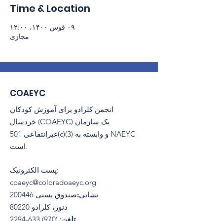
Time & Location
۰۹ قوس ۱۴۰۰، ۱۲:۰۰
مجازی
COAEYC
انجمن کلرادو برای آموزش کودکان
خردسال (COAEYC) یک سازمان
غیرانتفاعی 501(c)(3) و وابسته به NAEYC
است.
:
پست الکترونیک
coaeyc@coloradoaeyc.org
نشانی:
​صندوق پستی 200446
دنور، کلرادو 80220
تلفن:
(970) 633-2294