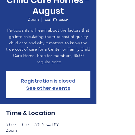
Child Care Homes -
August
جمعه ۲۷ اسد
  |  
Zoom
Participants will learn about the factors that
go into calculating the true cost of quality
child care and why it matters to know the
true cost of care for a Center or Family Child
Care Home. Free for members; $5.00
regular price.
Registration is closed
See other events
Time & Location
۲۷ اسد ۱۴۰۲، ۱۰:۰۰ – ۱۱:۰۰
Zoom