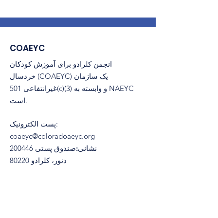
COAEYC
انجمن کلرادو برای آموزش کودکان
خردسال (COAEYC) یک سازمان
غیرانتفاعی 501(c)(3) و وابسته به NAEYC
است.
:
پست الکترونیک
coaeyc@coloradoaeyc.org
نشانی:
​صندوق پستی 200446
دنور، کلرادو 80220
تلفن:
(970) 633-2294