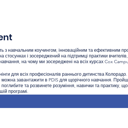
ent
ь з навчальним коучингом, інноваційним та ефективним пр
на стосунках і зосереджений на підтримці практики вчителів,
навчання, на чому ми зосереджені на всіх курсах Cox Campu
нги для всіх професіоналів раннього дитинства Колорадо. Ц
і можна завантажити в PDIS для щорічного навчання. Пройш
 поглибите та розвинете розуміння, навички та практику, щоб
шій програмі.