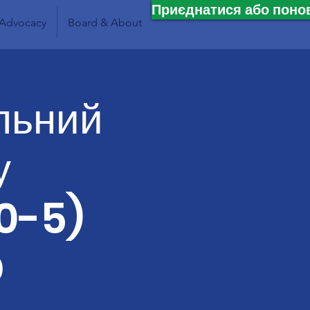
Приєднатися або поно
Advocacy
Board & About
льний
у
(0-5)
О