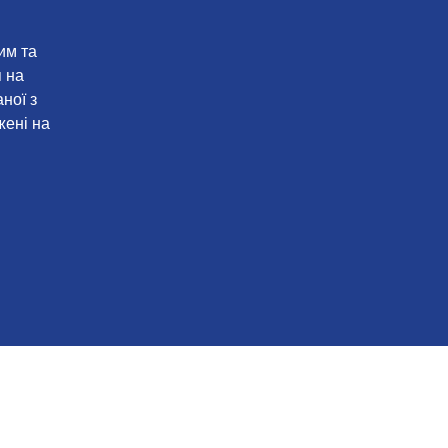
им та
 на
ної з
жені на