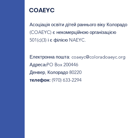
COAEYC
Асоціація освіти дітей раннього віку Колорадо
(COAEYC) є некомерційною організацією
501(c)(3) і є філією NAEYC.
Електронна пошта
:
coaeyc@coloradoaeyc.org
Адреса:
​PO Box 200446
Денвер, Колорадо 80220
телефон:
(970) 633-2294