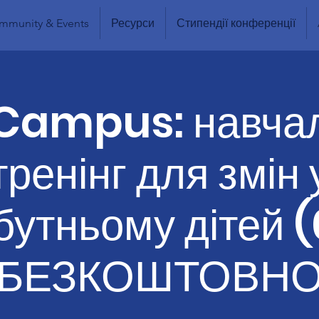
mmunity & Events
Ресурси
Стипендії конференції
Campus: навча
тренінг для змін 
утньому дітей 
БЕЗКОШТОВН