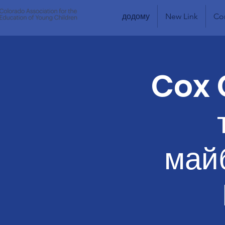
додому
New Link
Co
Cox 
майб