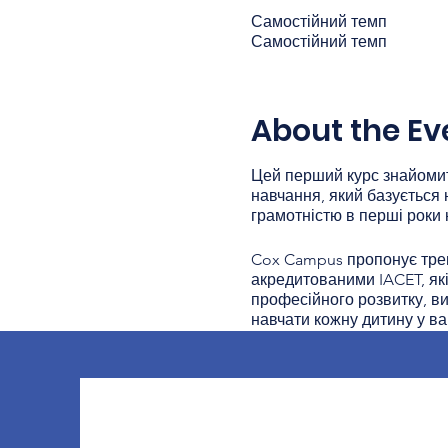
Самостійний темп
Самостійний темп
About the Ev
Цей перший курс знайомит
навчання, який базується 
грамотністю в перші роки 
Cox Campus пропонує трені
акредитованими IACET, як
професійного розвитку, ви
навчати кожну дитину у ва