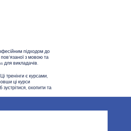
офесійним підходом до
 пов’язаної з мовою та
s для викладачів.
і тренінги є курсами,
овши ці курси
 зустрітися, охопити та