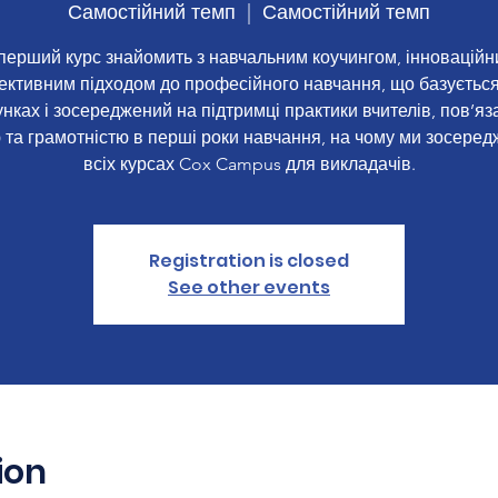
Самостійний темп
  |  
Самостійний темп
перший курс знайомить з навчальним коучингом, інноваційн
ективним підходом до професійного навчання, що базується
унках і зосереджений на підтримці практики вчителів, пов’яза
та грамотністю в перші роки навчання, на чому ми зосеред
всіх курсах Cox Campus для викладачів.
Registration is closed
See other events
ion