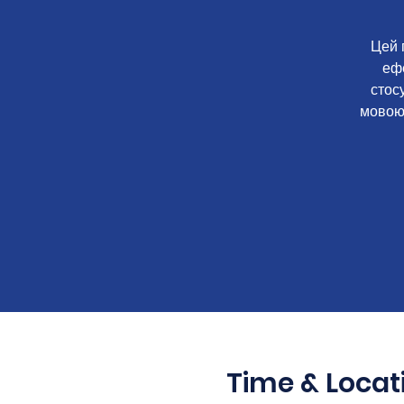
Цей 
еф
стос
мовою 
Time & Locat