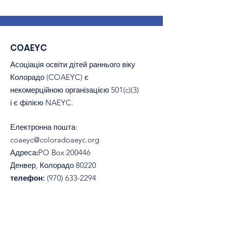
COAEYC
Асоціація освіти дітей раннього віку
Колорадо (COAEYC) є
некомерційною організацією 501(c)(3)
і є філією NAEYC.
Електронна пошта
:
coaeyc@coloradoaeyc.org
Адреса:
​PO Box 200446
Денвер, Колорадо 80220
телефон:
(970) 633-2294