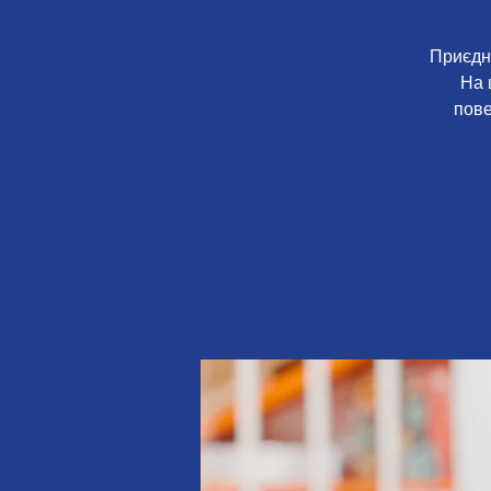
Приєдну
На 
пове