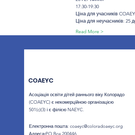
17:30-19:30
Ціна для учасників COAEY
Ціна для неучасників: 25
Read More >
COAEYC
Асоціація освіти дітей раннього віку Колорадо
(COAEYC) є некомерційною організацією
501(c)(3) і є філією NAEYC.
Електронна пошта
:
coaeyc@coloradoaeyc.org
Адреса:
​PO Box 200446