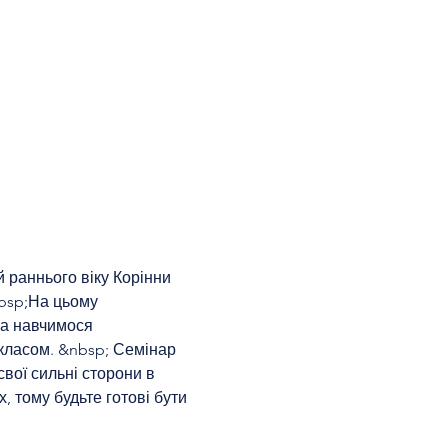
 раннього віку Корінни 
nbsp;На цьому 
та навчимося 
 класом. &nbsp; Семінар 
вої сильні сторони в 
 тому будьте готові бути 