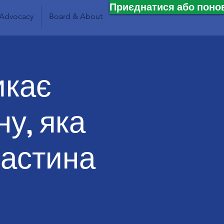
Приєднатися або поно
Advocacy
Board & About
икає
ну, яка
Частина