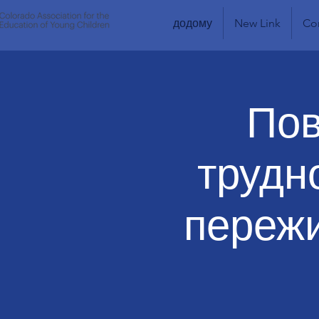
додому
New Link
Co
Пов
трудно
пережи