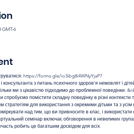
ion
30 GMT-6
ent
руватися: https://forms.gle/io3ibg8i4WNyYjaP7
консультанта з питань психічного здоров’я немовлят і дітей
ільки ми з цікавістю підходимо до проблемної поведінки. &
и спробуємо помістити складну поведінку в різні контексти 
м стратегіям для використання з окремими дітьми та з усім
міркувати над тим, що ви привносите в клас, і використати с
іртуальний семінар включає обговорення в невеликих групах,
участь робить це багатшим досвідом для всіх.