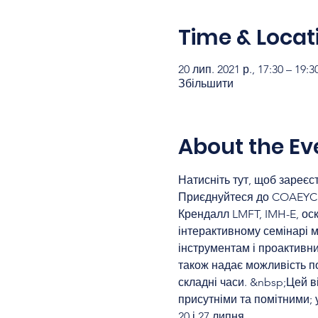
Time & Locat
20 лип. 2021 р., 17:30 – 19:
Збільшити
About the Ev
Натисніть тут, щоб зареєст
Приєднуйтеся до COAEYC і 
Крендалл LMFT, IMH-E, оск
інтерактивному семінарі м
інструментам і проактивни
також надає можливість по
складні часи. &nbsp;Цей в
присутніми та помітними; 
20 і 27 липня