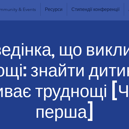
mmunity & Events
Ресурси
Стипендії конференції
едінка, що викл
щі: знайти дити
ває труднощі [
перша]