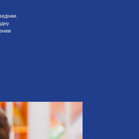
ведінки.
адну
ивним