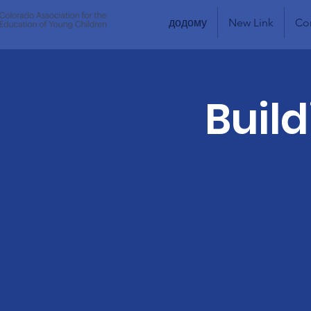
додому
New Link
Co
Build