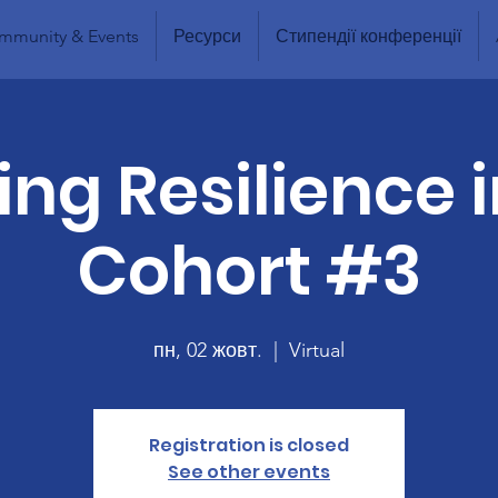
mmunity & Events
Ресурси
Стипендії конференції
ing Resilience 
Cohort #3
пн, 02 жовт.
  |  
Virtual
Registration is closed
See other events