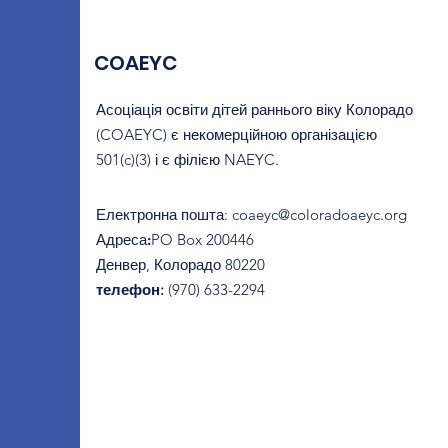
COAEYC
Асоціація освіти дітей раннього віку Колорадо
(COAEYC) є некомерційною організацією
501(c)(3) і є філією NAEYC.
Електронна пошта
:
coaeyc@coloradoaeyc.org
Адреса:
​PO Box 200446
Денвер, Колорадо 80220
телефон:
(970) 633-2294