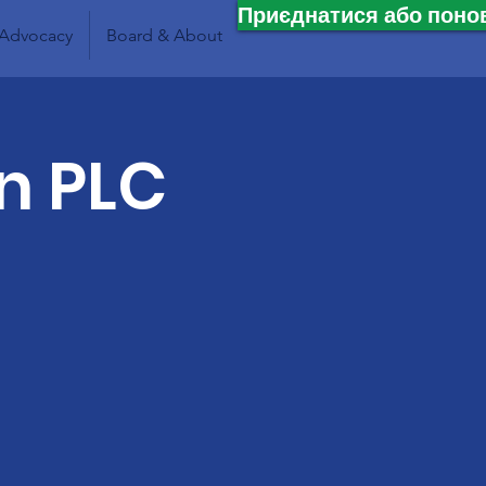
Приєднатися або поно
Advocacy
Board & About
in PLC