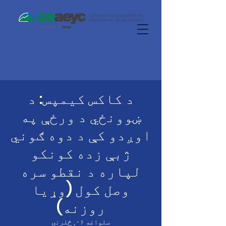
د کاکس کیمپس: د
ښوونځي د ورځې په
اوږدو کې د دوه ګوني
ژبې زده کونکو
لپاره د نقطو سره
وصل کول (وړیا
روزنه)
سلواغه ۰۶, څلرنۍ