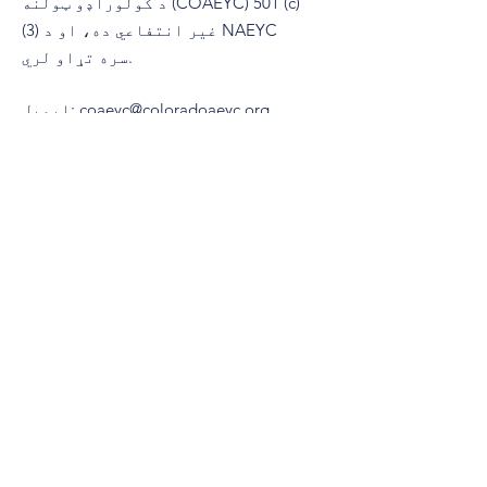
د کولوراډو ټولنه (COAEYC) 501 (c)
(3) غیر انتفاعي ده، او د NAEYC
سره تړاو لري.
coaeyc@coloradoaeyc.org
:
ایمیل
​PO بکس 200446
پته:
ډینور، کولوراډو 80220
تلیفون:
(970) 633-2294