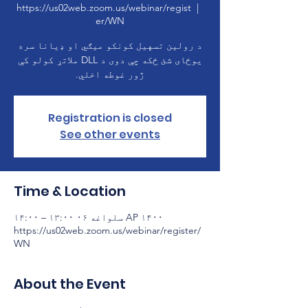
https://us02web.zoom.us/webinar/regist
  |  
er/WN
د رولین تسهیل کونکو میګي او ډیانا سره
یوځای شئ ځکه چې دوی د DLL ملاتړ کولو کې
ژور غوطه اخلي.
Registration is closed
See other events
Time & Location
AP ۱۴۰۰ سلواغه ۰۶ ۱۳:۰۰ – ۱۴:۰۰
https://us02web.zoom.us/webinar/register/
WN
About the Event