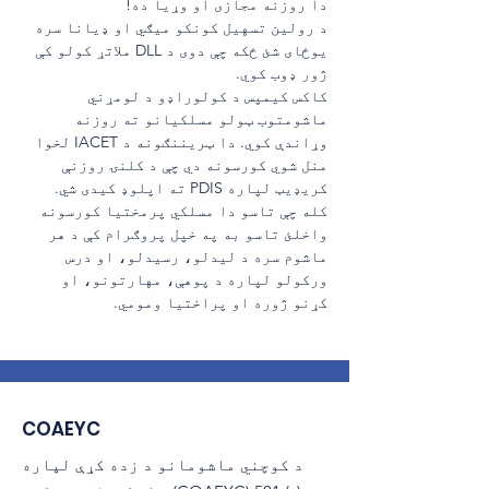
دا روزنه مجازی او وړیا ده!
د رولین تسهیل کونکو میګي او ډیانا سره 
یوځای شئ ځکه چې دوی د DLL ملاتړ کولو کې 
ژور ډوب کوي.
کاکس کیمپس د کولوراډو د لومړني 
ماشومتوب ټولو مسلکيانو ته روزنه 
وړاندې کوي. دا ټریننګونه د IACET لخوا 
منل شوي کورسونه دي چې د کلنۍ روزنې 
کریډیټ لپاره PDIS ته اپلوډ کیدی شي. 
کله چې تاسو دا مسلکي پرمختیا کورسونه 
واخلئ تاسو به په خپل پروګرام کې د هر 
ماشوم سره د لیدلو، رسیدلو، او درس 
ورکولو لپاره د پوهې، مهارتونو، او 
کړنو ژوره او پراختیا ومومي.
COAEYC
د کوچني ماشومانو د زده کړې لپاره