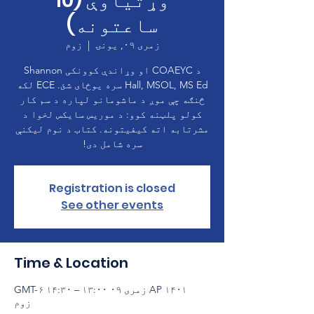
وړتیاوې (10
ساعتونه)
زمری ۰۹, يونۍ
  |  
زوم
د COAEYC او وړاندې کوونکی Shannon
Hall, MSOL, MS Ed سره یوځای شئ. ECE لکه
څنګه چې موږ د ماشومانو لپاره د سم کار
کولو پلټنه کوو: د موریس سایکس لخوا د
مشرتابه اته کیفیتونه. کتاب د نوم لیکنې
سره شامل دی!
Registration is closed
See other events
Time & Location
AP ۱۴۰۱ زمری ۰۹ ۱۳:۰۰ – ۱۴:۳۰ GMT-۶
زوم