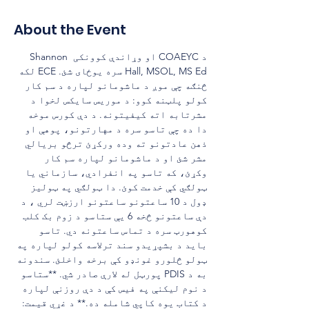
About the Event
د COAEYC او وړاندې کوونکی Shannon 
Hall, MSOL, MS Ed سره یوځای شئ. ECE لکه 
څنګه چې موږ د ماشومانو لپاره د سم کار 
کولو پلټنه کوو: د موریس سایکس لخوا د 
مشرتابه اته کیفیتونه. د دې کورس موخه 
دا ده چې تاسو سره د مهارتونو، پوهې او 
ذهن عادتونو ته وده ورکړئ ترڅو بریالي 
مشر شئ او د ماشومانو لپاره سم کار 
وکړئ، که تاسو په انفرادي، سازماني یا 
ټولګي کې خدمت کوئ. دا ټولګي په ټولیز 
ډول د 10 ساعتونو ساعتونو ارزښت لري ، د 
دې ساعتونو څخه 6 یې ستاسو د زوم بک کلب 
کوهورټ سره د تماس ساعتونه دي. تاسو 
باید د بشپړیدو سند ترلاسه کولو لپاره په 
ټولو څلورو غونډو کې برخه واخلئ. سندونه 
به د PDIS پورټل له لارې صادر شي. **ستاسو 
د نوم لیکنې په فیس کې د دې روزنې لپاره 
د کتاب یوه کاپي شامله ده.** د غړي قیمت: 