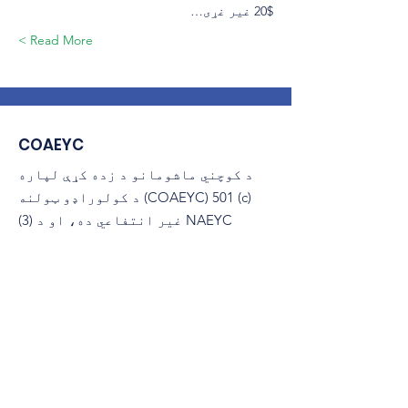
$20 غیر غړی…
Read More >
COAEYC
د کوچني ماشومانو د زده کړې لپاره
د کولوراډو ټولنه (COAEYC) 501 (c)
(3) غیر انتفاعي ده، او د NAEYC
سره تړاو لري.
coaeyc@coloradoaeyc.org
:
ایمیل
​PO بکس 200446
پته:
ډینور، کولوراډو 80220
تلیفون:
(970) 633-2294