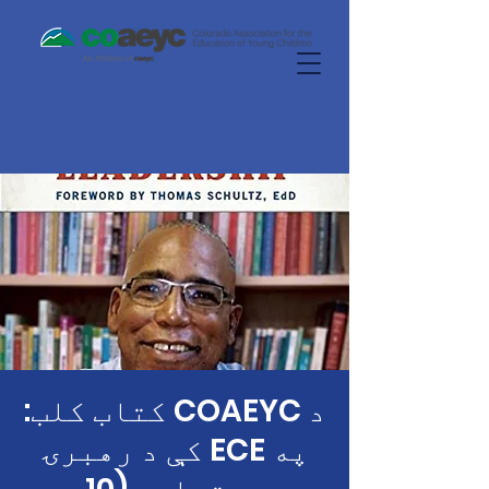
د COAEYC کتاب کلب:
په ECE کې د رهبرۍ