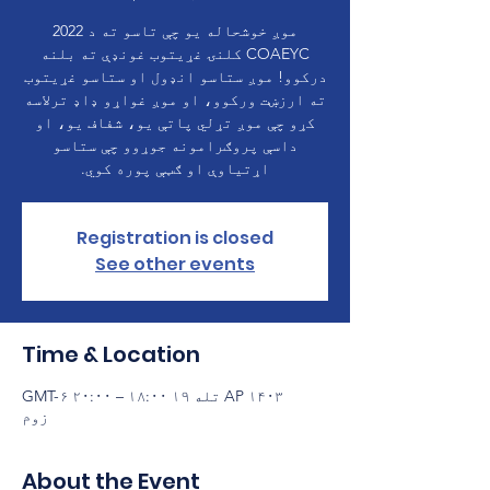
موږ خوشحاله یو چې تاسو ته د 2022
COAEYC کلنۍ غړیتوب غونډې ته بلنه
درکوو! موږ ستاسو انډول او ستاسو غړیتوب
ته ارزښت ورکوو، او موږ غواړو ډاډ ترلاسه
کړو چې موږ تړلي پاتې یو، شفاف یو، او
داسې پروګرامونه جوړوو چې ستاسو
اړتیاوې او ګټې پوره کوي.
Registration is closed
See other events
Time & Location
AP ۱۴۰۳ تله ۱۹ ۱۸:۰۰ – ۲۰:۰۰ GMT-۶
زوم
About the Event