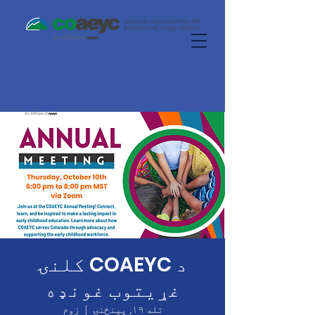
د COAEYC کلنۍ
غړیتوب غونډه
تله ۱۹, پينځنۍ
  |  
زوم