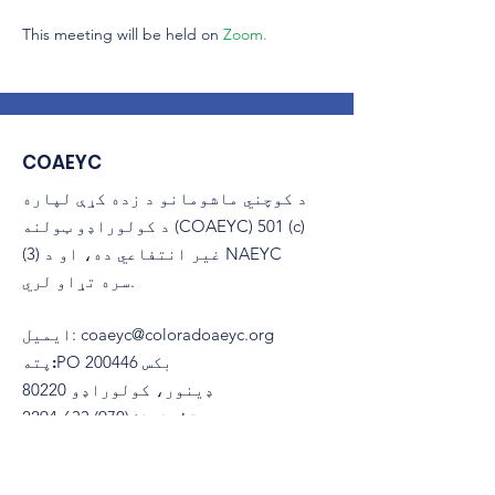
This meeting will be held on 
Zoom.
COAEYC
د کوچني ماشومانو د زده کړې لپاره
د کولوراډو ټولنه (COAEYC) 501 (c)
(3) غیر انتفاعي ده، او د NAEYC
سره تړاو لري.
coaeyc@coloradoaeyc.org
:
ایمیل
​PO بکس 200446
پته:
ډینور، کولوراډو 80220
تلیفون:
(970) 633-2294