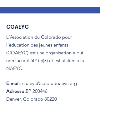
COAEYC
L'Association du Colorado pour
l'éducation des jeunes enfants
(COAEYC) est une organisation à but
non lucratif 501(c)(3) et est affiliée à la
NAEYC.
E-mail
:
coaeyc@coloradoaeyc.org
Adresse:
​BP 200446
Denver, Colorado 80220
Téléphoner:
(970) 633-2294