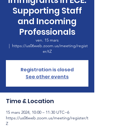
Immigrants in ECE:
Supporting Staff
and Incoming
Professionals
ven. 15 mars
  |  
https://us06web.zoom.us/meeting/regist
er/tZ
Registration is closed
See other events
Time & Location
15 mars 2024, 10:00 – 11:30 UTC−6
https://us06web.zoom.us/meeting/register/t
Z