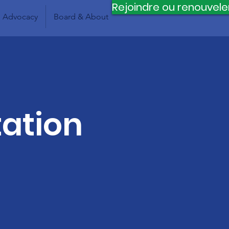
Rejoindre ou renouvele
Advocacy
Board & About
tation