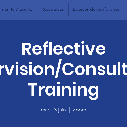
unity & Events
Ressources
Bourses de conférence
Reflective
vision/Consul
Training
mar. 03 juin
  |  
Zoom