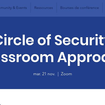
unity & Events
Ressources
Bourses de conférence
ircle of Securi
assroom Appro
mar. 21 nov.
  |  
Zoom