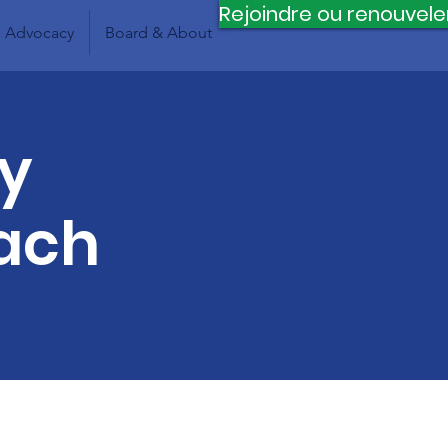
Rejoindre ou renouvele
Advocacy
Board & About
ty
ach