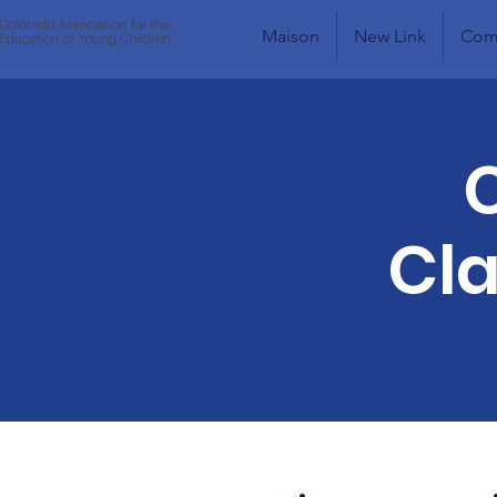
Maison
New Link
Comm
C
Cl