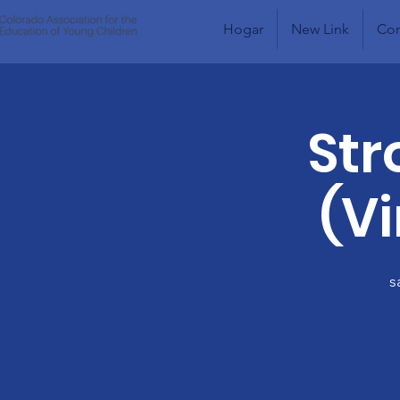
Hogar
New Link
Com
Str
(Vi
s