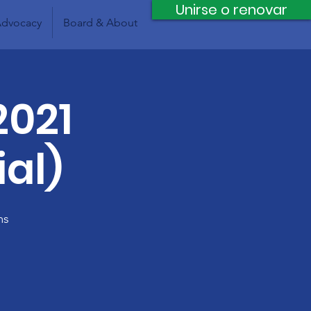
Unirse o renovar
dvocacy
Board & About
2021
ial)
ms