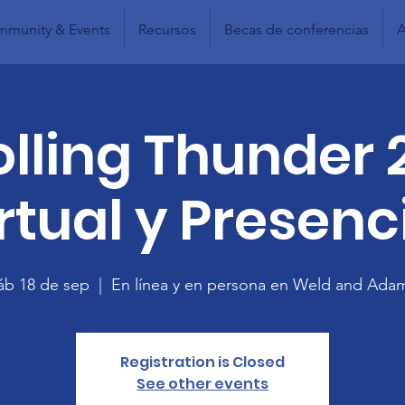
munity & Events
Recursos
Becas de conferencias
A
olling Thunder 
rtual y Presenc
áb 18 de sep
  |  
En línea y en persona en Weld and Ada
Registration is Closed
See other events