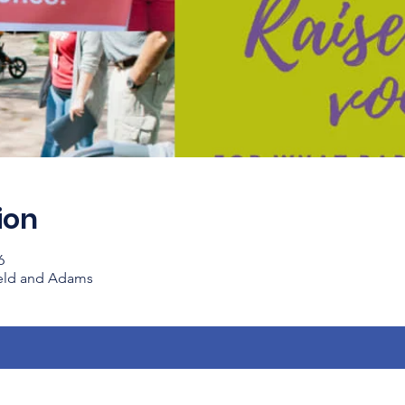
ion
6
Weld and Adams