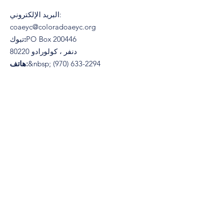
:
البريد الإلكتروني
coaeyc@coloradoaeyc.org
​PO Box 200446
تبوك:
دنفر ، كولورادو 80220
(970) 633-2294
&nbsp;
هاتف:
© 2021&nbsp;by جمعية كولورادو لتعليم الأطفال