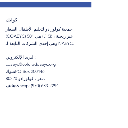
كوايك
جمعية كولورادو لتعليم الأطفال الصغار
(COAEYC) هي 501 (c) (3) غير ربحية ،
وهي إحدى الشركات التابعة لـ NAEYC.
:
البريد الإلكتروني
coaeyc@coloradoaeyc.org
​PO Box 200446
تبوك:
دنفر ، كولورادو 80220
(970) 633-2294
&nbsp;
هاتف: