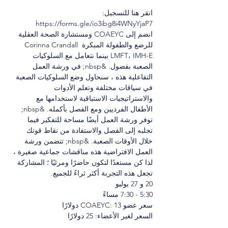
انقر هنا للتسجيل: 
https://forms.gle/io3ibg8i4WNyYjaP7
انضم إلى COAEYC ومستشارة الصحة العقلية 
للرضع والطفولة المبكرة Corinna Crandall 
LMFT، IMH-E بينما نتعامل مع السلوكيات 
الصعبة بفضول. &nbsp; في ورشة العمل 
التفاعلية هذه ، سنحاول وضع السلوكيات الصعبة 
في سياقات مختلفة وتعلم الأدوات 
والاستراتيجيات الاستباقية لاستخدامها مع 
الأطفال الفرديين ومع الفصل بأكمله. &nbsp; 
توفر ورشة العمل أيضًا مساحة للتفكير فيما 
تجلبه إلى الفصل والاستفادة من نقاط قوتك 
خلال الأوقات الصعبة. &nbsp; تتضمن ورشة 
العمل الافتراضية هذه مناقشات جماعية صغيرة ، 
لذا كن مستعدًا لتكون حاضرًا ومرئيًا ؛ المشاركة 
تجعل هذه التجربة أكثر ثراءً للجميع.
20 و 27 يوليو
5:30 - 7:30 مساءً
سعر عضو COAEYC: 13 دولارًا
السعر لغير الأعضاء: 25 دولارًا