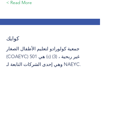
Read More >
كوايك
جمعية كولورادو لتعليم الأطفال الصغار
(COAEYC) هي 501 (c) (3) غير ربحية ،
وهي إحدى الشركات التابعة لـ NAEYC.
:
البريد الإلكتروني
coaeyc@coloradoaeyc.org
​PO Box 200446
تبوك:
دنفر ، كولورادو 80220
(970) 633-2294
&nbsp;
هاتف: