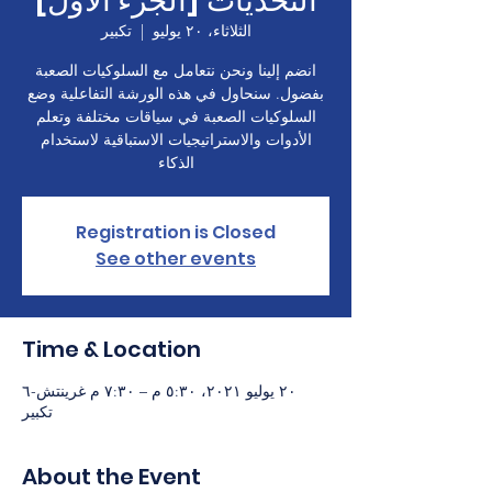
التحديات [الجزء الأول]
الثلاثاء، ٢٠ يوليو
  |  
تكبير
انضم إلينا ونحن نتعامل مع السلوكيات الصعبة
بفضول. سنحاول في هذه الورشة التفاعلية وضع
السلوكيات الصعبة في سياقات مختلفة وتعلم
الأدوات والاستراتيجيات الاستباقية لاستخدام
الذكاء
Registration is Closed
See other events
Time & Location
٢٠ يوليو ٢٠٢١، ٥:٣٠ م – ٧:٣٠ م غرينتش-٦
تكبير
About the Event