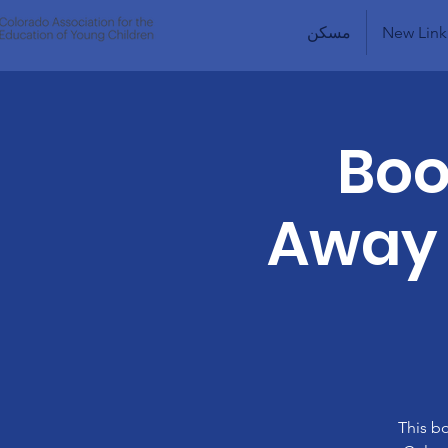
New Link
مسكن
Boo
Away 
This b